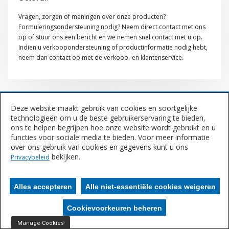
Vragen, zorgen of meningen over onze producten?
Formuleringsondersteuning nodig? Neem direct contact met ons
op of stuur ons een bericht en we nemen snel contact met u op.
Indien u verkoopondersteuning of productinformatie nodig hebt,
neem dan contact op met de verkoop- en klantenservice.
Kleurondersteuning. Altijd, overal
Deze website maakt gebruik van cookies en soortgelijke
technologieën om u de beste gebruikerservaring te bieden,
Het Colour Support Form (CSF) is een snelle service voor onze partners
ons te helpen begrijpen hoe onze website wordt gebruikt en u
om online vragen te stellen aan onze kleurexperts. Octoral heeft
functies voor sociale media te bieden. Voor meer informatie
vestigingen over de hele wereld zodat ze snel kunnen worden
over ons gebruik van cookies en gegevens kunt u ons
bekijken.
beantwoord. Dit geeft autospuiters de snelheid en flexibiliteit die ze
Privacybeleid
nodig hebben.
Alles accepteren
Alle niet-essentiële cookies weigeren
Hier inloggen
Cookievoorkeuren beheren
Manage Cookies